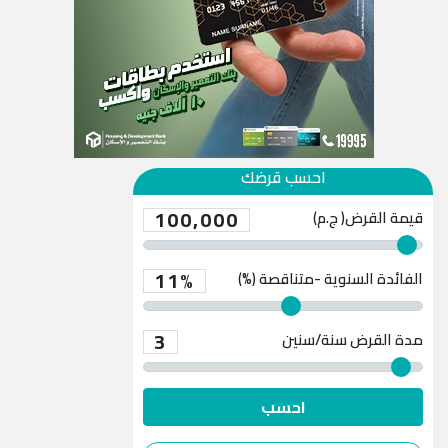
احسب قرضك
100,000
قيمة القرض( ج.م)
11%
الفائدة السنوية -متناقصة (%)
3
مدة القرض
سنة/سنين
احسب