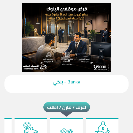
‎Banky - بنكي‎
اعرف / قارن / اطلب