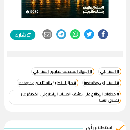
شارك
# انستا باي
# البنوك المنضمة لتطبيق انستا باي
# انستا باي InstaPay
# مزايا تطبيق انستا باي Instapay
# خطوات الإطلاع على كشف الحساب الإلكتروني المُصغر عبر
تطبيق انستا
استطلاع رأي