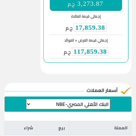
ج.م
3,273.87
إجمالي قيمة الفائدة
ج.م
17,859.38
إجمالي قيمة القرض + الفوائد
ج.م
117,859.38
آسعار العملات
العملة
بيع
شراء
العملة
بيع
شراء