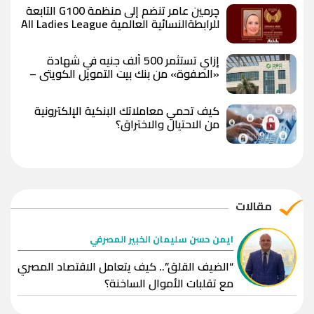
چرمين عامر تنضم إلى منظمة G100 التابعة
للرابطةالنسائية العالمية All Ladies League
عن الإعلام الرقمي والتجارة الإلكترونية
إزاي تستثمر 500 ألف جنيه في شهادة
«الصفوة» من بنك بيت التمويل الكويتي –
مصر بعد رفع العائد؟
كيف تحمي معاملاتك البنكية الإلكترونية
من الاحتيال والاختراق؟
مقالات
ايمن حسن سليمان الخبير المصرفي
“الضيف القلق”.. كيف يتعامل الاقتصاد المصري
مع تقلبات الأموال الساخنة؟