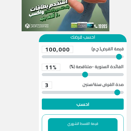
احسب قرضك
100,000
قيمة القرض( ج.م)
11%
الفائدة السنوية -متناقصة (%)
3
مدة القرض
سنة/سنين
احسب
قيمة القسط الشهري