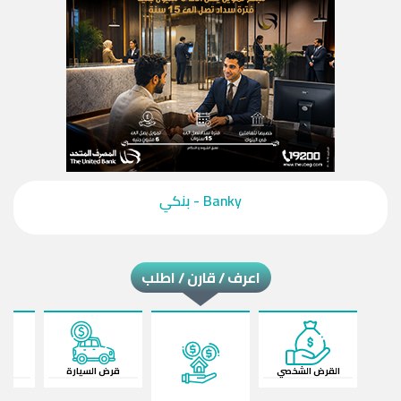
‎Banky - بنكي‎
اعرف / قارن / اطلب
القرض الشخصي
قرض السيارة
ال