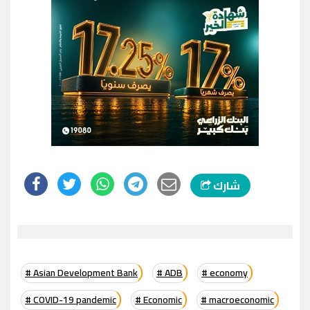
شارك
# Asian Development Bank
# ADB
# economy
# COVID-19 pandemic
# Economic
# macroeconomic