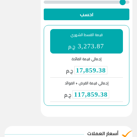
احسب
قيمة القسط الشهري
ج.م
3,273.87
إجمالي قيمة الفائدة
ج.م
17,859.38
إجمالي قيمة القرض + الفوائد
ج.م
117,859.38
آسعار العملات