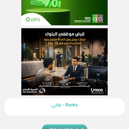
‎Banky - بنكي‎