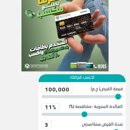
احسب قرضك
100,000
قيمة القرض( ج.م)
11%
الفائدة السنوية -متناقصة (%)
3
مدة القرض
سنة/سنين