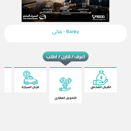
‎Banky - بنكي‎
اعرف / قارن / اطلب
القرض الشخصي
قرض السيارة
ال
التمويل العقاري