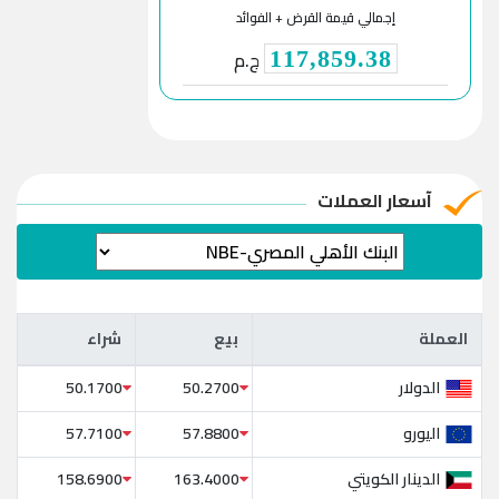
إجمالي قيمة القرض + الفوائد
ج.م
117,859.38
آسعار العملات
العملة
بيع
شراء
العملة
بيع
شراء
الدولار
50.1700
50.2700
اليورو
57.7100
57.8800
الدينار الكويتي
158.6900
163.4000