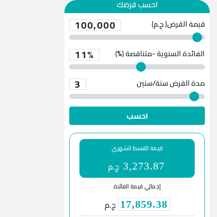
احسب قرضك
100,000
قيمة القرض( ج.م)
11%
الفائدة السنوية -متناقصة (%)
3
مدة القرض
سنة/سنين
احسب
قيمة القسط الشهري
ج.م
3,273.87
إجمالي قيمة الفائدة
ج.م
17,859.38