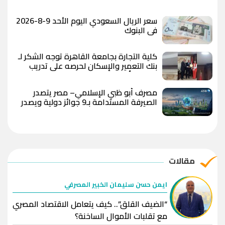
سعر الريال السعودي اليوم الأحد 9-8-2026
في البنوك
كلية التجارة بجامعة القاهرة توجه الشكر لـ
بنك التعمير والإسكان لحرصه على تدريب
طلاب وتأهيلهم لسوق العمل
مصرف أبو ظبي الإسلامي– مصر يتصدر
الصيرفة المستدامة بـ9 جوائز دولية ويصدر
تقريري الاستدامة والبصمة الكربونية لعام
2025
مقالات
ايمن حسن سليمان الخبير المصرفي
“الضيف القلق”.. كيف يتعامل الاقتصاد المصري
مع تقلبات الأموال الساخنة؟