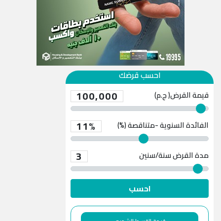
احسب قرضك
100,000
قيمة القرض( ج.م)
11%
الفائدة السنوية -متناقصة (%)
3
مدة القرض
سنة/سنين
احسب