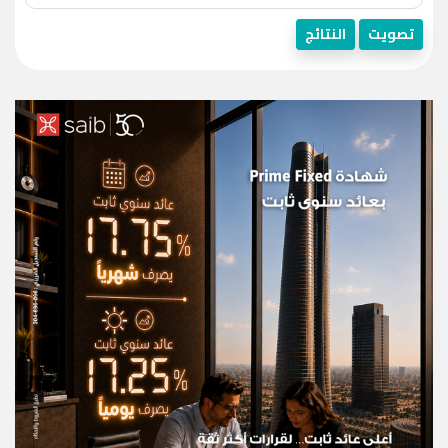
تصويت
النتائج