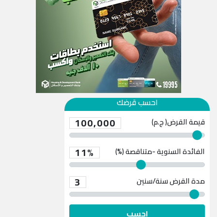
احسب قرضك
100,000
قيمة القرض( ج.م)
11%
الفائدة السنوية -متناقصة (%)
3
مدة القرض
سنة/سنين
احسب