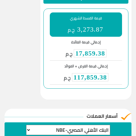
قيمة القسط الشهري
ج.م
3,273.87
إجمالي قيمة الفائدة
ج.م
17,859.38
إجمالي قيمة القرض + الفوائد
ج.م
117,859.38
آسعار العملات