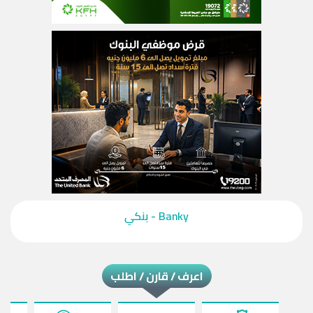
‎Banky - بنكي‎
اعرف / قارن / اطلب