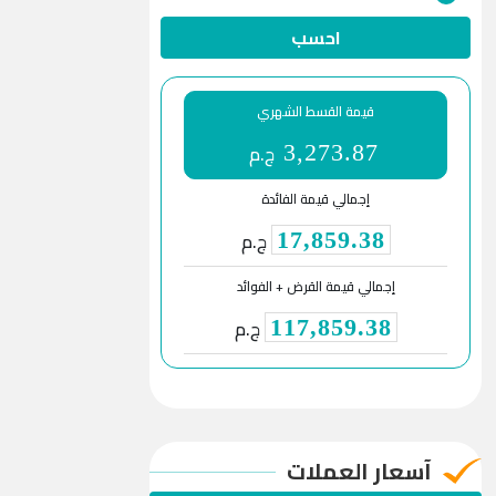
احسب
قيمة القسط الشهري
ج.م
3,273.87
إجمالي قيمة الفائدة
ج.م
17,859.38
إجمالي قيمة القرض + الفوائد
ج.م
117,859.38
آسعار العملات