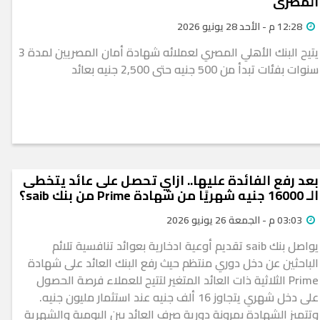
المصري
12:28 م - الأحد 28 يونيو 2026
يتيح البنك الأهلي المصري لعملائه شهادة أمان المصريين لمدة 3
سنوات بفئات تبدأ من 500 جنيه حتى 2,500 جنيه بعائد
بعد رفع الفائدة عليها.. ازاي تحصل على عائد يتخطى
الـ 16000 جنيه شهريًا من شهادة Prime من بنك saib؟
03:03 م - الجمعة 26 يونيو 2026
يواصل بنك saib تقديم أوعية ادخارية بعوائد تنافسية تلائم
الباحثين عن دخل دوري منتظم حيث رفع البنك العائد على شهادة
Prime الثلاثية ذات العائد المتغير لتتيح للعملاء فرصة الحصول
على دخل شهري يتجاوز 16 ألف جنيه عند استثمار مليون جنيه.
وتتميز الشهادة بمرونة دورية صرف العائد بين اليومية والشهرية