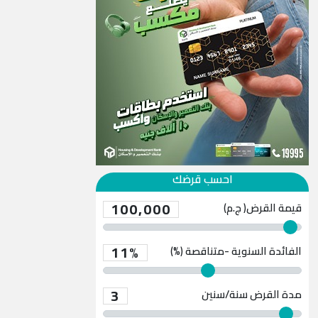
احسب قرضك
100,000
قيمة القرض( ج.م)
11%
الفائدة السنوية -متناقصة (%)
3
مدة القرض
سنة/سنين