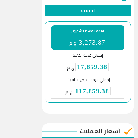
احسب
قيمة القسط الشهري
ج.م
3,273.87
إجمالي قيمة الفائدة
ج.م
17,859.38
إجمالي قيمة القرض + الفوائد
ج.م
117,859.38
آسعار العملات