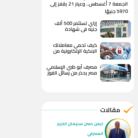
الجمعة 7 أغسطس.. وعيار 21 يقفز إلى
5970 جنيهًا
إزاي تستثمر 500 ألف
جنيه في شهادة
«الصفوة» من بنك بيت
التمويل الكويتي – مصر
كيف تحمي معاملاتك
بعد رفع العائد؟
البنكية الإلكترونية من
الاحتيال والاختراق؟
مصرف أبو ظبي الإسلامي
مصر يحذر من رسائل الفوز
بهدايا وعروض مزيفة
ويوجه بعدم مشاركة
البيانات المصرفية
مقالات
ايمن حسن سليمان الخبير
المصرفي