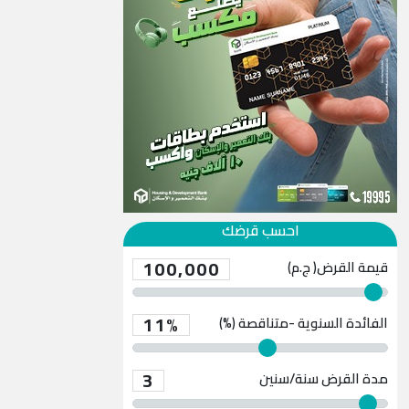
احسب قرضك
100,000
قيمة القرض( ج.م)
11%
الفائدة السنوية -متناقصة (%)
3
مدة القرض
سنة/سنين