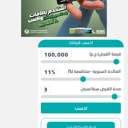
احسب قرضك
100,000
قيمة القرض( ج.م)
11%
الفائدة السنوية -متناقصة (%)
3
مدة القرض
سنة/سنين
احسب
قيمة القسط الشهري