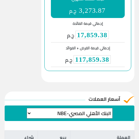
ج.م
3,273.87
إجمالي قيمة الفائدة
ج.م
17,859.38
إجمالي قيمة القرض + الفوائد
ج.م
117,859.38
آسعار العملات
العملة
بيع
شراء
العملة
بيع
شراء