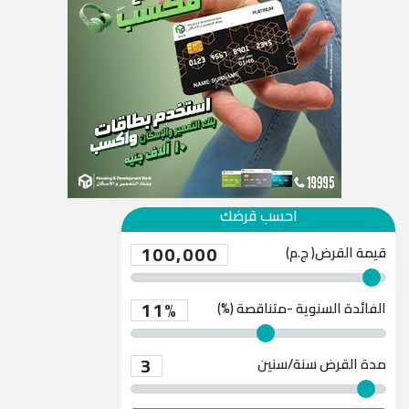
احسب قرضك
100,000
قيمة القرض( ج.م)
11%
الفائدة السنوية -متناقصة (%)
3
مدة القرض
سنة/سنين