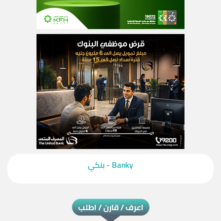
‎Banky - بنكي‎
اعرف / قارن / اطلب