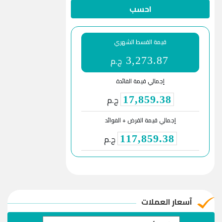
احسب
قيمة القسط الشهري
ج.م
3,273.87
إجمالي قيمة الفائدة
ج.م
17,859.38
إجمالي قيمة القرض + الفوائد
ج.م
117,859.38
آسعار العملات