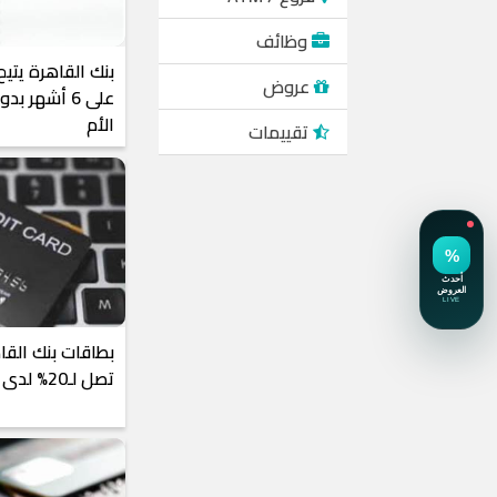
وظائف
بنك القاهرة يتي
عروض
على 6 أشهر 
الأم
تقييمات
بطاقات بنك الق
تصل لـ20% لدى Talabat