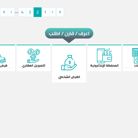
...
4
3
2
1
اعرف / قارن / اطلب
إلكترونية
القرض الشخصي
قرض السيارة
ال
التمويل العقاري