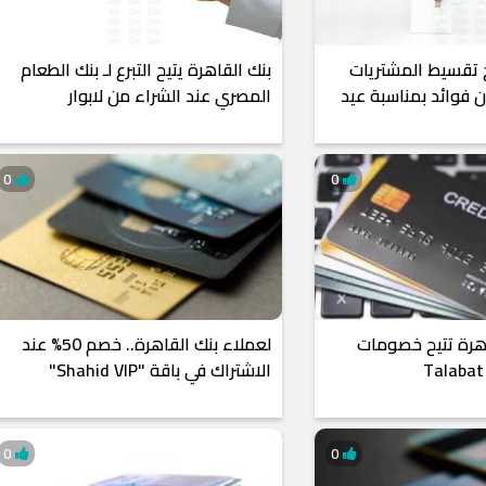
ح تقسيط المشتريات
بنك القاهرة يتيح التبرع لـ بنك الطعام
بدون فوائد بمناسبة عيد
المصري عند الشراء من لابوار
0
0
اهرة تتيح خصومات
لعملاء بنك القاهرة.. خصم 50% عند
الاشتراك في باقة "Shahid VIP"
0
0