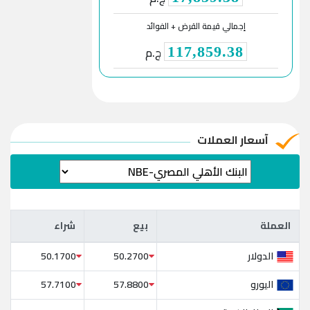
إجمالي قيمة القرض + الفوائد
ج.م
117,859.38
آسعار العملات
العملة
بيع
شراء
العملة
بيع
شراء
الدولار
50.1700
50.2700
اليورو
57.7100
57.8800