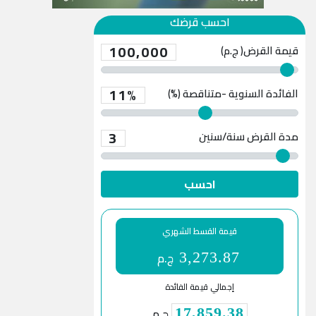
احسب قرضك
100,000
قيمة القرض( ج.م)
11%
الفائدة السنوية -متناقصة (%)
3
مدة القرض
سنة/سنين
احسب
قيمة القسط الشهري
ج.م
3,273.87
إجمالي قيمة الفائدة
ج.م
17,859.38