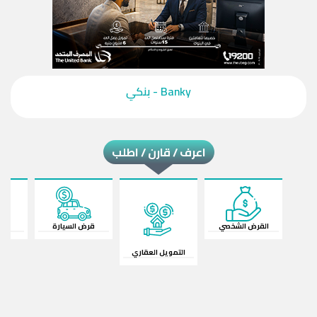
‎Banky - بنكي‎
اعرف / قارن / اطلب
القرض الشخصي
قرض السيارة
ال
التمويل العقاري