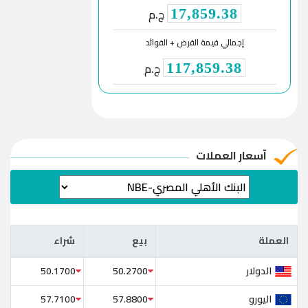
ج.م
17,859.38
إجمالي قيمة القرض + الفوائد
ج.م
117,859.38
آسعار العملات
العملة
بيع
شراء
العملة
بيع
شراء
الدولار
50.1700
50.2700
اليورو
57.7100
57.8800