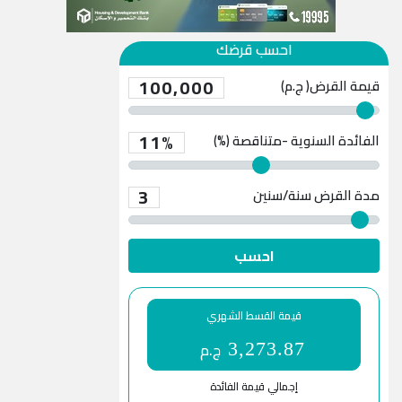
احسب قرضك
100,000
قيمة القرض( ج.م)
11%
الفائدة السنوية -متناقصة (%)
3
مدة القرض
سنة/سنين
احسب
قيمة القسط الشهري
ج.م
3,273.87
إجمالي قيمة الفائدة