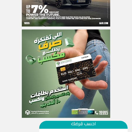
احسب قرضك