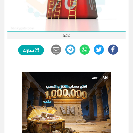
فائدة
شارك