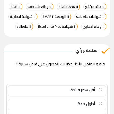
# عائد مرتفع
# SAIB BANK
# ودائع بنك saib
# SAIB
# شهادات بنك saib
# الوديعة SMART
# شهادة ادخارية
# وعاء ادخاري
# شهادة Excellence Plus
# بنكsaib
استطلاع رأي
ماهو العامل الأكثر جذبا لك للحصول على قرض سيارة ؟
أقل سعر فائدة
أطول مدة