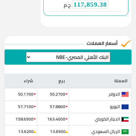
ج.م
117,859.38
آسعار العملات
العملة
بيع
شراء
العملة
بيع
شراء
الدولار
50.1700
50.2700
اليورو
57.7100
57.8800
الدينار الكويتي
158.6900
163.4000
الريال السعودي
13.6200
13.6900