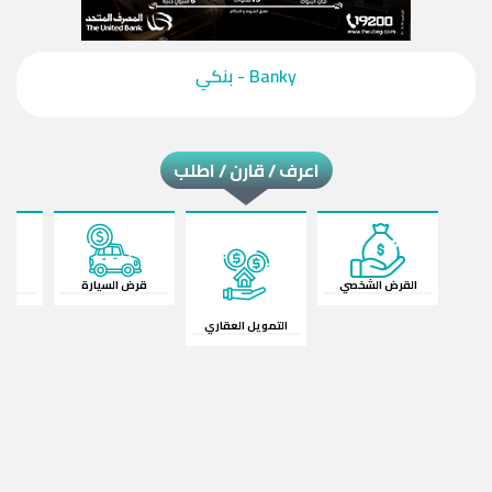
‎Banky - بنكي‎
اعرف / قارن / اطلب
القرض الشخصي
قرض السيارة
ال
التمويل العقاري