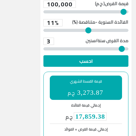
100,000
قيمة القرض( ج.م)
11%
الفائدة السنوية -متناقصة (%)
3
مدة القرض
سنة/سنين
احسب
قيمة القسط الشهري
ج.م
3,273.87
إجمالي قيمة الفائدة
ج.م
17,859.38
إجمالي قيمة القرض + الفوائد