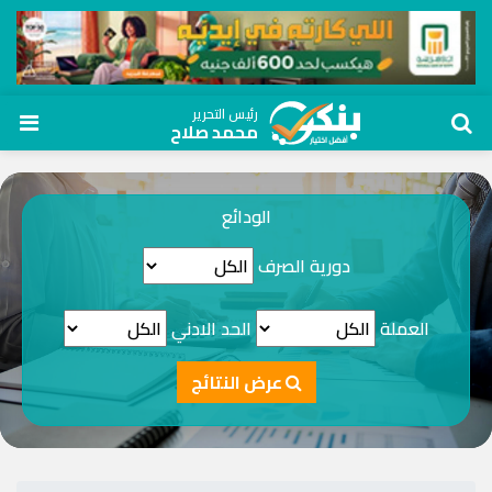
رئيس التحرير
محمد صلاح
الودائع
دورية الصرف
العملة
الحد الادني
عرض النتائج