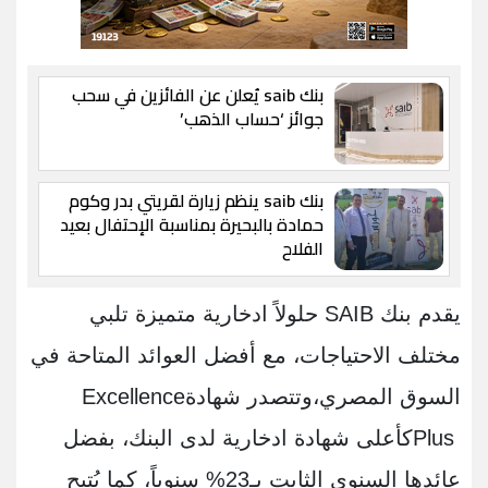
بنك saib يُعلن عن الفائزين في سحب
جوائز ‘حساب الذهب’
بنك saib ينظم زيارة لقريتي بدر وكوم
حمادة بالبحيرة بمناسبة الإحتفال بعيد
الفلاح
يقدم بنك
SAIB
حلولاً ادخارية متميزة تلبي
مختلف الاحتياجات، مع أفضل العوائد المتاحة في
السوق المصري،وتتصدر شهادة
Excellence
Plus
كأعلى شهادة ادخارية لدى البنك، بفضل
عائدها السنوي الثابت بـ23% سنوياً، كما يُتيح