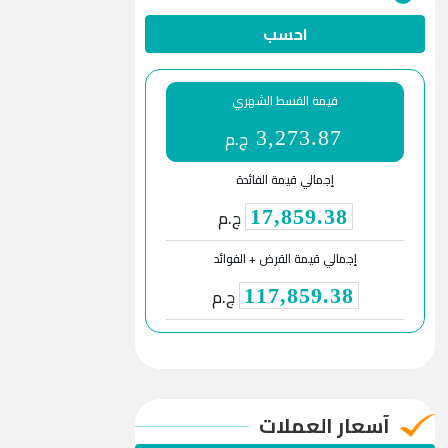
احسب
قيمة القسط الشهري
ج.م
3,273.87
إجمالي قيمة الفائدة
ج.م
17,859.38
إجمالي قيمة القرض + الفوائد
ج.م
117,859.38
آسعار العملات