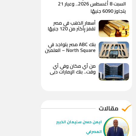
السبت 8 أغسطس 2026.. وعيار 21
يتجاوز 6090 جنيهًا
أسعار الذهب في مصر
تقفز بأكثر من 120 جنيهًا
خلال أقل من 24 ساعة..
وعيار 21 يسجل 6100
بنك ABC مصر يتواجد في
جنيه وسط توقعات
North Square – العلمين
بوصول الأوقية إلى 5000
ضمن فعاليات الصيف
دولار
من أي مكان وفي أي
وقت.. بنك الإمارات دبي
الوطني مصر يتيح تحويلات
لحظية حتى 10 ملايين
جنيه يوميًا
مقالات
ايمن حسن سليمان الخبير
المصرفي