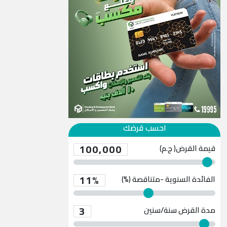
احسب قرضك
100,000
قيمة القرض( ج.م)
11%
الفائدة السنوية -متناقصة (%)
3
مدة القرض
سنة/سنين