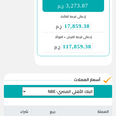
ج.م
3,273.87
إجمالي قيمة الفائدة
ج.م
17,859.38
إجمالي قيمة القرض + الفوائد
ج.م
117,859.38
آسعار العملات
العملة
بيع
شراء
العملة
بيع
شراء