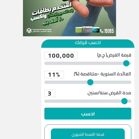
احسب قرضك
100,000
قيمة القرض( ج.م)
11%
الفائدة السنوية -متناقصة (%)
3
مدة القرض
سنة/سنين
احسب
قيمة القسط الشهري